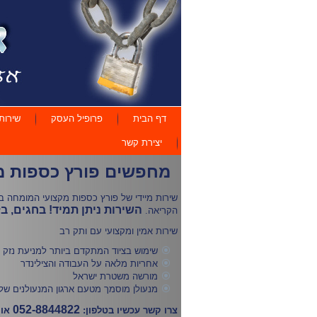
דף הבית
פרופיל העסק
שירות
יצירת קשר
מחפשים פורץ כספות מ
שירות מיידי של פורץ כספות מקצועי המומחה ב
השירות ניתן תמיד! בחגים, ב
הקריאה.
שירות אמין ומקצועי עם ותק רב
שימוש בציוד המתקדם ביותר למניעת נזק 
אחריות מלאה על העבודה והצילינדר
מורשה משטרת ישראל
מנעולן מוסמך מטעם ארגון המנעולנים של
052-8844822
צרו קשר עכשיו בטלפון:
או 