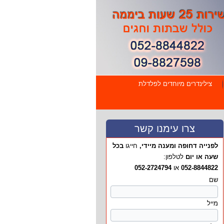
צילינדרים מיוחדים לפלדלת
צרו עימנו קשר
לפנייה דחופה ומענה מיידי,
חייגו
בכל
שעה או יום
לטלפון:
052-8844822
או
052-2724794
Please
שם
leave
this
מייל
field
empty.