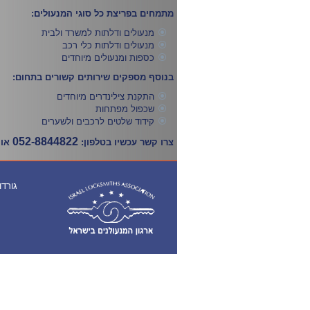
מתמחים בפריצת כל סוגי המנעולים:
מנעולים ודלתות למשרד ולבית
מנעולים ודלתות כלי רכב
כספות ומנעולים מיוחדים
בנוסף מספקים שירותים קשורים בתחום:
התקנת צילינדרים מיוחדים
שכפול מפתחות
קידוד שלטים לרכבים ולשערים
052-8844822
צרו קשר עכשיו בטלפון:
או 
גורדון 3, נתניה | טל': 09-8827598 | פקס: 09-8340155 | ניידים: 94