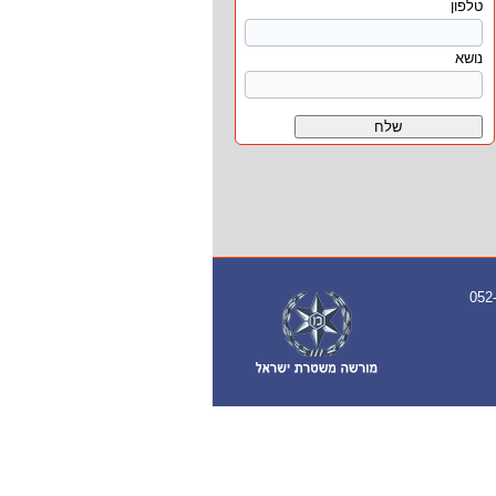
טלפון
נושא